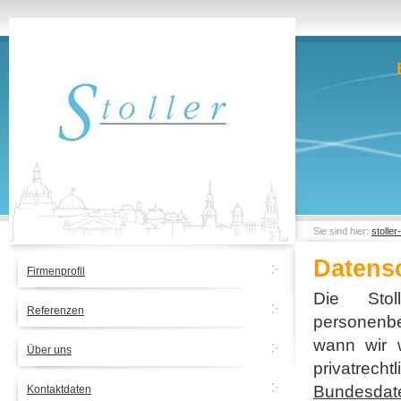
Sie sind hier:
stolle
Datens
Firmenprofil
Die Sto
Referenzen
personenbe
wann wir 
Über uns
privatrech
Bundesdat
Kontaktdaten