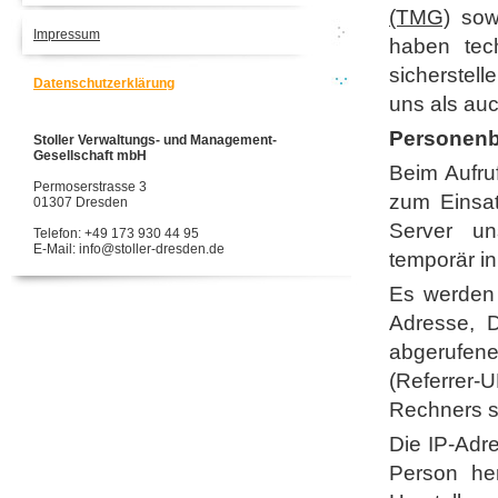
(TMG)
sow
Impressum
haben tec
sicherstel
Datenschutzerklärung
uns als auc
Personenb
Stoller Verwaltungs- und Management-
Gesellschaft mbH
Beim Aufru
Permoserstrasse 3
zum Einsa
01307 Dresden
Server un
Telefon: +49 173 930 44 95
E-Mail: info@stoller-dresden.de
temporär in
Es werden 
Adresse, 
abgerufene
(Referrer-
Rechners s
Die IP-Adr
Person her