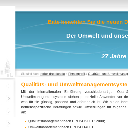
Bitte beachten Sie die neuen
Der Umwelt und unser
27 Jahre 
Sie sind hier:
stoller-dresden.de
»
Firmenprofil
»
Qualitäts- und Umweltmana
Qualitäts- und Umweltmanagementsyst
Mit der internationalen Einführung verschiedenartiger Qualit
Umweltmanagementsysteme stehen potenzielle Anwender vor de
was für sie günstig, passend und erforderlich ist. Wir bieten Ihn
betriebsspezifische Beratungen sowie Umsetzungen für folgend
an:
Qualitätsmanagement nach DIN ISO 9001 : 2000;
Umweltmanagement nach DIN ISO 14001;